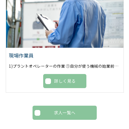
現場作業員
1)プラントオペレーターの作業 ①自分が使う機械の始業前点検をします。 ②点検をしたら決められた量の水とセメントを練りミルクを作ります。(基本機械が自動で作ります。) ③準備ができたら改良機のオペレーターと無線で連絡を取りミルクを送ります。 ④改良が始まったら機械が正常に動いているか監視します。チャート機という管理計器で規定の数量までミルクを送ります。 ⑤一日分の数量を送り切ったら高圧洗浄機でプラントを綺麗に清掃していきます。 ⑥最後は各部綺麗になっているか点検して終了です。 2)手元作業の作業 ①改良する箇所を石灰等でラインを引きます。機械のオペレーターに分かりやすく引きます。 ②改良中は石灰を引きなおしたり機械がホース等踏まないように合図や片づけをします。 ③改良範囲から機械がはみ出していないかもしくは足りていない等も確認しオペレーターに合図します。 ④改良が終わったら機械を綺麗に洗い流します。 ⑤最後は現場内、機械周りを綺麗にして終了です。
詳しく見る
求人一覧へ