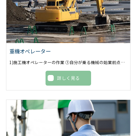
重機オペレーター
1)施工機オペレーターの作業 ①自分が乗る機械の始業前点検(オイル,水,ミルク)暖気運転等 ②混ぜる箇所まで自走していき機械をセットします。 ③準備ができたら設定深度まで貫入していきミルクを出しながら改良していきます。 ④後は機械に設置してある管理計器を確認しながら進めていきます。 ⑤一日分の改良が終わったら撹拌機の清掃です。圧をかけた水で綺麗に洗い流します。 ⑥洗い終わったら機械に異常がないか点検して終了です。 2)補助オペレーターの作業 ①自分が乗る機械の始業前点検(オイル,水,ベルト)暖気運転等 ②施工機を設置する場所に鉄板を敷きます。 ③改良が始まったら次の改良個所の段取り作業をします。手が空いたら手元作業も手伝います。 ④改良が終わった場所から整地していきます。 ⑤一日分の改良が終わり改良機を清掃している間は整地。次の日の段取りをします。 ⑥最後は現場と機械を綺麗にして終了です。
詳しく見る