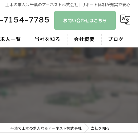
土木の求人は千葉のアーネスト株式会社 | サポート体制が充実で安心
-7154-7785
お問い合わせはこちら
求人一覧
当社を知る
会社概要
ブログ
正社員
コラム
作業員
重機オペレーター
未経験
新卒
千葉で土木の求人ならアーネスト株式会社
当社を知る