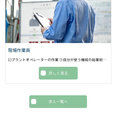
現場作業員
1)プラントオペレーターの作業 ①自分が使う機械の始業前点検をします。 ②点検をしたら決められた量の水とセメントを練りミルクを作ります。(基本機械が自動で作ります。) ③準備ができたら改良機のオペレーターと無線で連絡を取りミルクを送ります。 ④改良が始まったら機械が正常に動いているか監視します。チャート機という管理計器で規定の数量までミルクを送ります。 ⑤一日分の数量を送り切ったら高圧洗浄機でプラントを綺麗に清掃していきます。 ⑥最後は各部綺麗になっているか点検して終了です。 2)手元作業の作業 ①改良する箇所を石灰等でラインを引きます。機械のオペレーターに分かりやすく引きます。 ②改良中は石灰を引きなおしたり機械がホース等踏まないように合図や片づけをします。 ③改良範囲から機械がはみ出していないかもしくは足りていない等も確認しオペレーターに合図します。 ④改良が終わったら機械を綺麗に洗い流します。 ⑤最後は現場内、機械周りを綺麗にして終了です。
詳しく見る
求人一覧へ