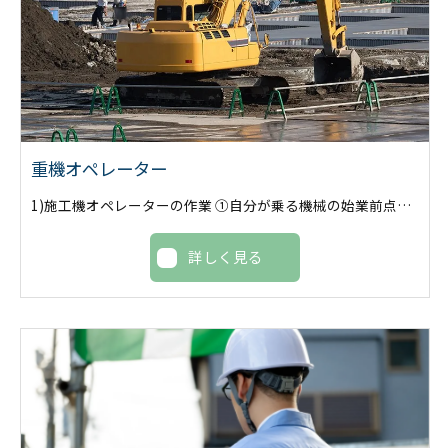
重機オペレーター
1)施工機オペレーターの作業 ①自分が乗る機械の始業前点検(オイル,水,ミルク)暖気運転等 ②混ぜる箇所まで自走していき機械をセットします。 ③準備ができたら設定深度まで貫入していきミルクを出しながら改良していきます。 ④後は機械に設置してある管理計器を確認しながら進めていきます。 ⑤一日分の改良が終わったら撹拌機の清掃です。圧をかけた水で綺麗に洗い流します。 ⑥洗い終わったら機械に異常がないか点検して終了です。 2)補助オペレーターの作業 ①自分が乗る機械の始業前点検(オイル,水,ベルト)暖気運転等 ②施工機を設置する場所に鉄板を敷きます。 ③改良が始まったら次の改良個所の段取り作業をします。手が空いたら手元作業も手伝います。 ④改良が終わった場所から整地していきます。 ⑤一日分の改良が終わり改良機を清掃している間は整地。次の日の段取りをします。 ⑥最後は現場と機械を綺麗にして終了です。
詳しく見る