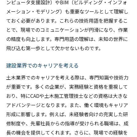
ンピュータ支援設計）やBIM（ビルディング・インフォ
スキルを磨くための実践的な方法
メーション・モデリング）も重要なツールとして理解し
経験を積むことの重要性
ておく必要があります。これらの技術用語を把握するこ
未経験からの土木デビュー安心のサポート
とで、現場でのコミュニケーションが円滑になり、作業
未経験者を支える研修制度
の精度も向上します。専門用語の理解は、未知の世界に
飛び込む第一歩として欠かせないものです。
土木キャリアのスタートライン
安心して働ける職場環境
建設業界でのキャリアを考える
経験者から学ぶ成長のポイント
土木業界でのキャリアを考える際は、専門知識や技術力
未経験者向けのキャリアパス
が重要です。多くの企業が、実務経験と資格を重視して
土木業界での成功の秘訣
おり、特にCADや土木施工管理技士などの資格は大きな
土木の基礎建設業界での第一歩を踏み出す
アドバンテージとなります。また、働く環境もキャリア
初めての土木業界への一歩
形成に影響します。例えば、未経験者向けの充実した研
自信を持って働くための基礎知識
修制度や、先輩社員からの指導が受けられる職場は、成
土木工事の基礎技術を習得する
長の機会を提供してくれます。さらに、現場での経験を