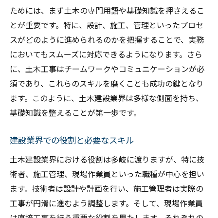
現場における安全管理のポイント
ためには、まず土木の専門用語や基礎知識を押さえるこ
土木の基本未経験者でも理解できる解説
とが重要です。特に、設計、施工、管理といったプロセ
土木分野の基礎知識を学ぶ
スがどのように進められるのかを把握することで、実務
未経験者向けの土木用語集
においてもスムーズに対応できるようになります。さら
基本的な技術とその応用
に、土木工事はチームワークやコミュニケーションが必
分かりやすく解説する土木工事の仕組み
須であり、これらのスキルを磨くことも成功の鍵となり
ます。このように、土木建設業界は多様な側面を持ち、
初めての現場体験に備える
基礎知識を整えることが第一歩です。
未経験でも安心して働ける理由
建設の重要知識土木の基礎を押さえる
建設業界での役割と必要なスキル
土木の歴史とその重要性
土木建設業界における役割は多岐に渡りますが、特に技
現代の土木技術の概要
術者、施工管理、現場作業員といった職種が中心を担い
建設業界で必要な知識と資格
ます。技術者は設計や計画を行い、施工管理者は実際の
土木工事の計画と実行
工事が円滑に進むよう調整します。そして、現場作業員
環境に優しい建設技術の紹介
は直接工事を行う重要な役割を果たします。それぞれの