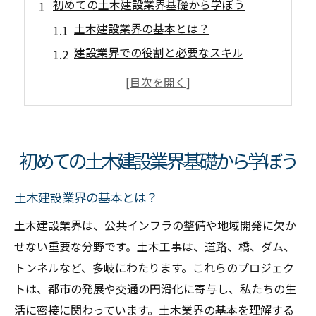
初めての土木建設業界基礎から学ぼう
土木建設業界の基本とは？
建設業界での役割と必要なスキル
土木の専門用語を理解する
建設業界でのキャリアを考える
業界の未来を見据えた学び方
土木建設の基礎を身につけるために
初めての土木建設業界基礎から学ぼう
土木のプロセス建設現場の流れを知る
プロジェクトの開始から完了までの流れ
土木建設業界の基本とは？
現場作業のステップバイステップガイド
土木建設業界は、公共インフラの整備や地域開発に欠か
効率的なチームワークの重要性
せない重要な分野です。土木工事は、道路、橋、ダム、
トンネルなど、多岐にわたります。これらのプロジェク
具体的な作業内容とその順番
トは、都市の発展や交通の円滑化に寄与し、私たちの生
工事の進行をスムーズにする秘訣
活に密接に関わっています。土木業界の基本を理解する