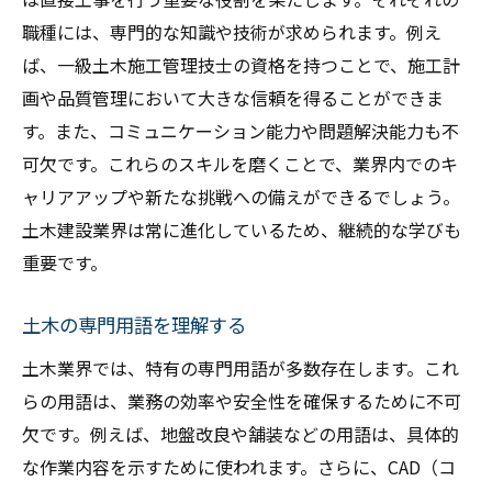
持続可能な土木の未来を考える
職種には、専門的な知識や技術が求められます。例え
ば、一級土木施工管理技士の資格を持つことで、施工計
土木入門建設業界の基本を知るために
画や品質管理において大きな信頼を得ることができま
建設業界の全体像を理解する
す。また、コミュニケーション能力や問題解決能力も不
土木におけるチームワークの力
可欠です。これらのスキルを磨くことで、業界内でのキ
業界の主要プレイヤーとその役割
ャリアアップや新たな挑戦への備えができるでしょう。
土木工事が社会に与える影響
土木建設業界は常に進化しているため、継続的な学びも
初めての土木技術の学び方
重要です。
業界で活躍するための心構え
土木の専門用語を理解する
土木工事初心者が知っておくべきポイント
現場での基本的なマナー
土木業界では、特有の専門用語が多数存在します。これ
らの用語は、業務の効率や安全性を確保するために不可
初めての土木工事で注意すべき点
欠です。例えば、地盤改良や舗装などの用語は、具体的
安全第一の作業環境を作るために
な作業内容を示すために使われます。さらに、CAD（コ
初心者が取り組むべきプロジェクト