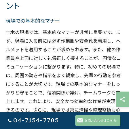
ント
現場での基本的なマナー
土木の現場では、基本的なマナーが非常に重要です。ま
ず、現場に入る前には必ず作業服や安全靴を着用し、ヘ
ルメットを着用することが求められます。また、他の作
業員や上司に対して礼儀正しく接することが、円滑なコ
ミュニケーションに繋がります。特に、初めての現場で
は、周囲の動きや指示をよく観察し、先輩の行動を参考
にすることが大切です。現場での基本的なマナーをしっ
かりと守ることで、信頼関係が築け、チームワークも向
上します。これにより、安全かつ効率的な作業が実現で
きるのです。さらに、現場では常に清掃や整理整頓も心
掛け、事故やトラブルを未然に防ぐことが求められま
04-7154-7785
お問い合わせはこちら
す。従って、土木工事に携わる際には、これらの基本的