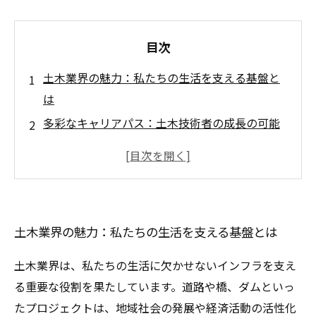
目次
土木業界の魅力：私たちの生活を支える基盤と
は
多彩なキャリアパス：土木技術者の成長の可能
性
地域社会に貢献する土木技術：プロジェクトの
舞台裏
環境への挑戦：未来の土木業界と私たちの役割
土木業界の魅力：私たちの生活を支える基盤とは
技術革新と問題解決：自己成長の場としての土
木業界
土木業界は、私たちの生活に欠かせないインフラを支え
土木業界でのやりがい：成功体験から学ぶ
る重要な役割を果たしています。道路や橋、ダムといっ
これからの土木業界：新しい挑戦に取り組む意
たプロジェクトは、地域社会の発展や経済活動の活性化